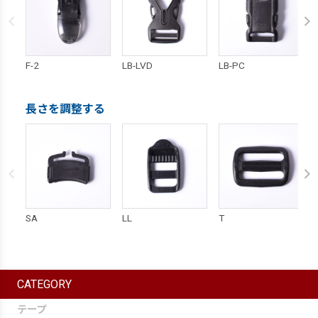
F-2
LB-LVD
LB-PC
長さを調整する
SA
LL
T
CATEGORY
テープ