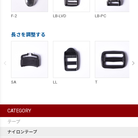
F-2
LB-LVD
LB-PC
長さを調整する
SA
LL
T
CATEGORY
テープ
ナイロンテープ