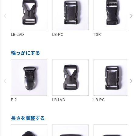
LB-LVD
LB-PC
TSR
輪っかにする
F-2
LB-LVD
LB-PC
長さを調整する