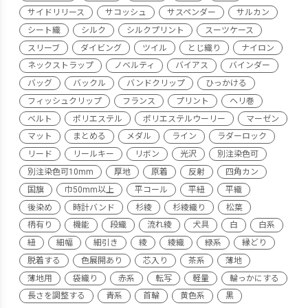
サイドリリース
サコッシュ
サスペンダー
サルカン
シート織
シルク
シルクプリント
スーツケース
スリーブ
ダイビング
ツイル
とじ織り
ナイロン
ネックストラップ
ノベルティ
バイアス
バインダー
バッグ
バックル
バンドクリップ
ひっかける
フィッシュクリップ
フランス
プリント
ヘリ巻
ベルト
ポリエステル
ポリエステルウーリー
マーゼン
マット
まとめる
メダル
ライン
ラダーロック
リード
リールキー
リボン
光沢
別注染色可
別注染色可10mm
厚地
原着
反射
四角カン
国旗
巾50mm以上
平コール
平紐
平織
後染め
時計バンド
杉綾
杉綾織り
松葉
柄有り
機能
段織
流れ綾
犬具
白
白系
紐
細幅
細引き
綾
綾織
緑系
縁どり
脱着する
色展開あり
芯入り
茶系
薄地
薄地用
袋織り
赤系
転写
軽量
輪っかにする
長さを調整する
青系
首輪
黄色系
黒