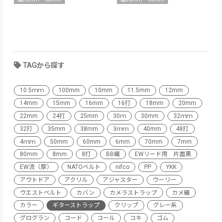
TAGから探す
10.5ｍｍ
100mm
10mm
11.5mm
12mm
14mm
15mm
16mm
16打
18mm
20mm
22mm
24打
25mm
30ｍ
30mm
32ｍｍ
32打
35mm
38mm
3ｍｍ
40mm
48打
4ｍｍ
50mm
60mm
6mm
70mm
7mm
80mm
8mm
8打
BB織
EWリード用 片面黒
EW流（厚）
NATOベルト
nifco
PP
YKK
アウトドア
アクリル
アジャスター
ウーリー
ウエストベルト
カバン
カメラストラップ
カメ織
カラー
ギターストラップ
クリップ
グレー系
グログラン
コード
コール
コキ
ゴム